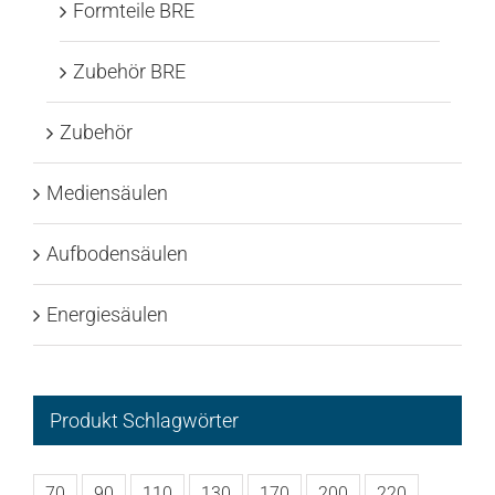
Formteile BRE
Zubehör BRE
Zubehör
Mediensäulen
Aufbodensäulen
Energiesäulen
Produkt Schlagwörter
70
90
110
130
170
200
220