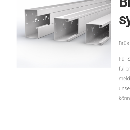
B
s
Brüs
Für 
fülle
melde
unse
könn