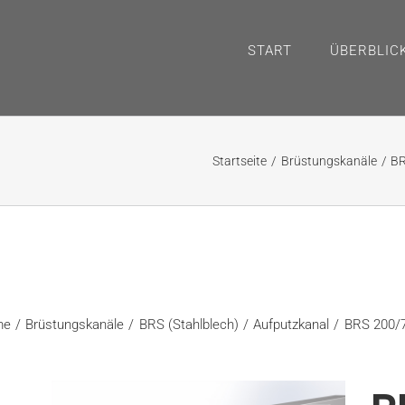
START
ÜBERBLIC
Startseite
Brüstungskanäle
BR
me
Brüstungskanäle
BRS (Stahlblech)
Aufputzkanal
BRS 200/