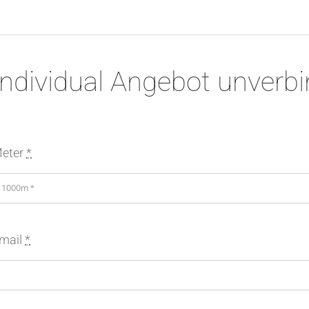
Individual Angebot unverbi
eter
*
mail
*