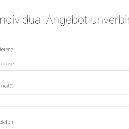
Individual Angebot unverbi
eter
*
mail
*
elefon