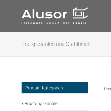
Zum
Inhalt
springen
Energiesäulen aus Stahlblech
Produkt-Kategorien
Ho
Brüstungskanäle