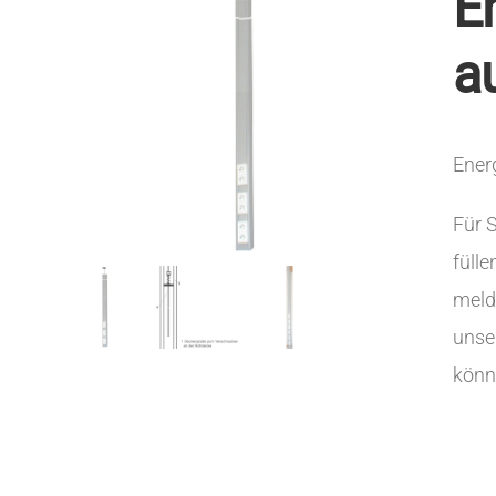
E
a
Ener
Für 
fülle
melde
unse
könn