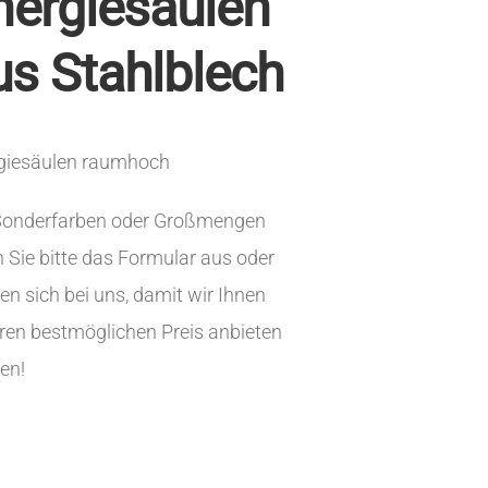
nergiesäulen
us Stahlblech
giesäulen raumhoch
Sonderfarben oder Großmengen
n Sie bitte das Formular aus oder
n sich bei uns, damit wir Ihnen
ren bestmöglichen Preis anbieten
en!