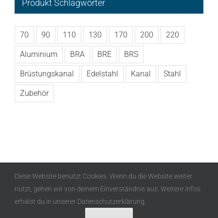
Produkt Schlagwörter
70
90
110
130
170
200
220
Aluminium
BRA
BRE
BRS
Brüstungskanal
Edelstahl
Kanal
Stahl
Zubehör
Diese Website benutzt Cookies. Wenn du die Website weiter
nutzt, gehen wir von deinem Einverständnis aus. Weitere Infos
Copyright
2026 Alusor GmbH | All Rights Reserved |
erhälst du in unserer Datenschutzerklärung.
Datenschutz
|
Impressum
|
AGB