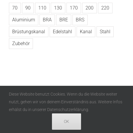
70
90
110
130
170
200
220
Aluminium
BRA
BRE
BRS
Brüstungskanal
Edelstahl
Kanal
Stahl
Zubehör
Diese Website benutzt Cookies. Wenn du die Website weiter
nutzt, gehen wir von deinem Einverständnis aus. Weitere Infos
Copyright
2026 Alusor GmbH | All Rights Reserved |
erhälst du in unserer Datenschutzerklärung.
Datenschutz
|
Impressum
|
AGB
OK