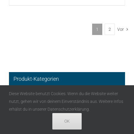
1
2
Vor
Produkt-Kategorien
Diese Website benutzt Cookies. Wenn du die Website weiter
Brüstungskanäle
nutzt, gehen wir von deinem Einverständnis aus. Weitere Infos
erhälst du in unserer Datenschutzerklärung.
Mediensäulen
OK
Aufbodensäulen