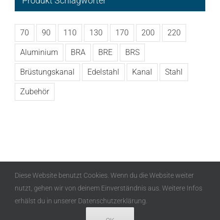
Produkt Schlagwörter
70
90
110
130
170
200
220
Aluminium
BRA
BRE
BRS
Brüstungskanal
Edelstahl
Kanal
Stahl
Zubehör
Diese Website benutzt Cookies. Wenn du die Website weiter
nutzt, gehen wir von deinem Einverständnis aus. Weitere Infos
Copyright
2026 Alusor GmbH | All Rights Reserved |
erhälst du in unserer Datenschutzerklärung.
Datenschutz
|
Impressum
|
AGB